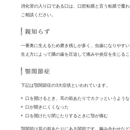
消化管の入り口である口は、口腔粘膜と言う粘膜で覆わ
ご相談ください。
親知らず
一番奥に生えるため磨き残しが多く、虫歯になりやすい
生え方によって隣の歯を圧迫して痛みや炎症を生じるこ
顎関節症
下記は顎関節症の3大症状といわれています。
口を開けるとき、耳の前あたりでカクッというような
口が開きにくくなった
口を開けたり閉じたりするときに顎が痛む
顎関節は耳の前あたりにある関節です。噛み合わせなど