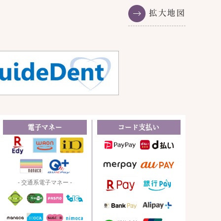
拡大地図
電子マネー
コード支払い
- 交通系電子マネー -