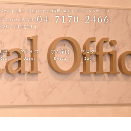
口腔外科｜流山市｜流山おおたかの森駅の歯科｜松井デンタルオフィス
04-7170-2466
ハウスおおたかの森101
森駅」西口徒歩1分
症例
アクセス
求人案内
ブログ
Case
Access
Recruit
Blog