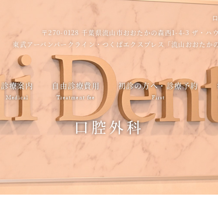
〒270-0128 千葉県流山市おおたかの森西1-4-3 ザ・
東武アーバンパークライン・つくばエクスプレス「流山おおたかの
診療案内
自由診療費用
初診の方へ・診療予約
Medical
Treatment fee
First
口腔外科