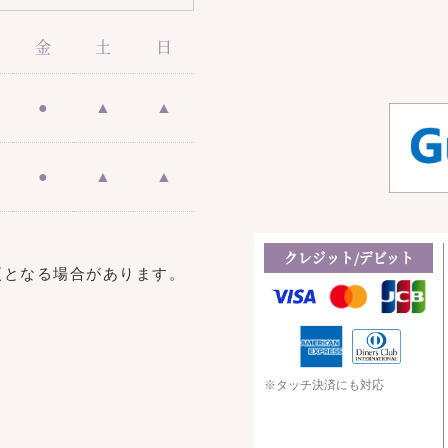
金
土
日
●
▲
▲
●
▲
▲
クレジット/デビット
更となる場合があります。
※タッチ決済にも対応